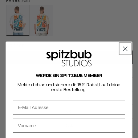
FARBE:
Weiß
GRÖSSE
S
M
WERDE EIN SPITZBUB MEMBER
L
Melde dich an und sichere dir 15% Rabatt auf deine
erste Bestellung.
XL
Email
XXL
Vorname
3XL