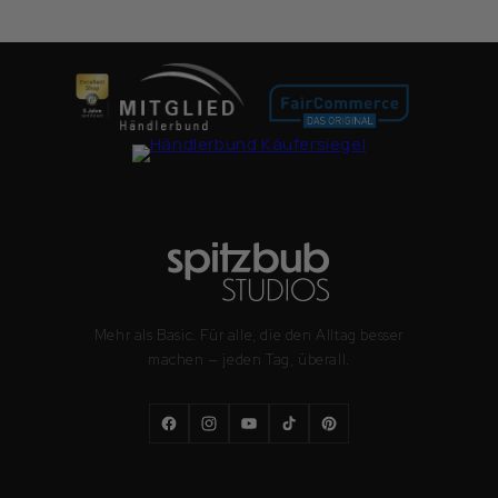
Mehr als Basic. Für alle, die den Alltag besser
machen — jeden Tag, überall.
Facebook
Instagram
YouTube
TikTok
Pinterest