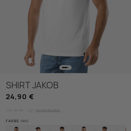
Medien
1
SHIRT JAKOB
in
Modal
öffnen
Normaler
24,90 €
Preis
inkl. MwSt., zzgl.
Versandkosten
FARBE:
Weiß