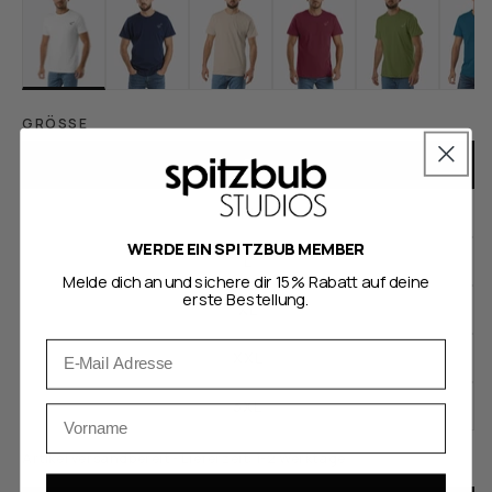
GRÖSSE
S
M
WERDE EIN SPITZBUB MEMBER
L
Melde dich an und sichere dir 15% Rabatt auf deine
erste Bestellung.
XL
Email
XXL
3XL
Vorname
Artikel versandbereit - Lieferzeit: 1-2 Werktage