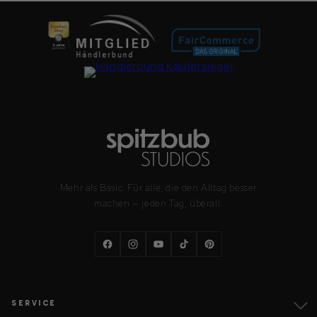
Mehr als Basic. Für alle, die den Alltag besser
machen — jeden Tag, überall.
Facebook
Instagram
YouTube
TikTok
Pinterest
SERVICE