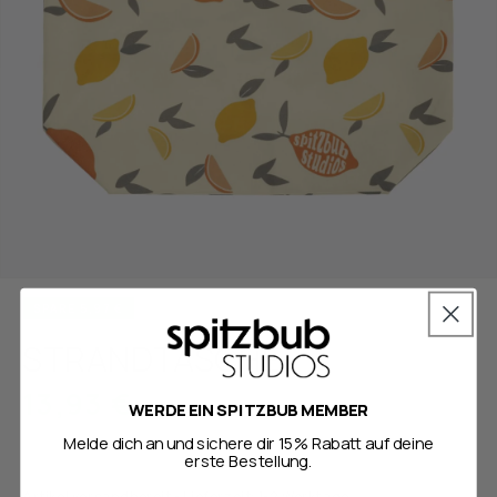
Medien
1
SPARE 5,97 €
in
Modal
STRANDTASCHE
öffnen
Normaler
Verkaufspreis
13,93 €
19,90 €
WERDE EIN SPITZBUB MEMBER
Preis
Melde dich an und sichere dir 15% Rabatt auf deine
inkl. MwSt., zzgl.
Versandkosten
erste Bestellung.
Artikel versandbereit - Lieferzeit: 1-2 Werktage